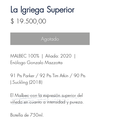
La Igriega Superior
Precio
$ 19.500,00
Agotado
MALBEC 100%
| Añada: 2020 |
Enólogo Gonzalo Mazzotta
91 Pts Parker / 92 Pts Tim Atkin / 90 Pts
J.Suckling (2018)
El Malbec con la expresión superior del
viñedo en cuanto a intensidad y pureza.
Botella de 750ml.
Constantini s/n Altamira. (5567) La Consulta,